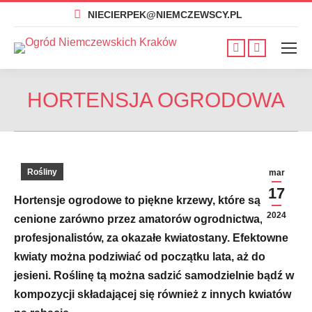
NIECIERPEK@NIEMCZEWSCY.PL
Facebook
Instagram
otworzy
otworzy
się
się
HORTENSJA OGRODOWA
w
w
nowym
nowym
oknie
oknie
Rośliny
mar
17
Hortensje ogrodowe to piękne krzewy, które są
2024
cenione zarówno przez amatorów ogrodnictwa, jak i
profesjonalistów, za okazałe kwiatostany. Efektowne
kwiaty można podziwiać od początku lata, aż do
jesieni. Roślinę tą można sadzić samodzielnie bądź w
kompozycji składającej się również z innych kwiatów