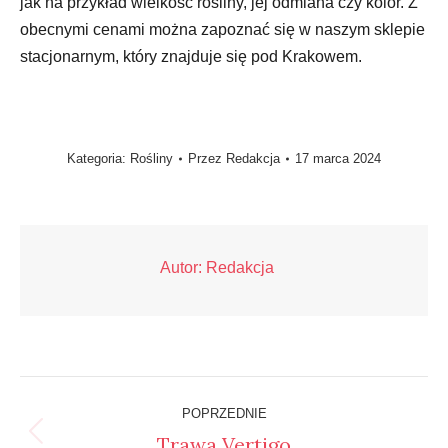
jak na przykład wielkość rośliny, jej odmiana czy kolor. Z
obecnymi cenami można zapoznać się w naszym sklepie
stacjonarnym, który znajduje się pod Krakowem.
Kategoria:
Rośliny
Przez
Redakcja
17 marca 2024
Autor:
Redakcja
Nawigacja
POPRZEDNIE
wpisów
Trawa Vertigo
Poprzedni