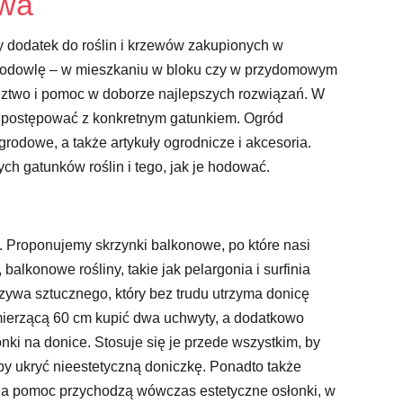
owa
 dodatek do roślin i krzewów zakupionych w
 hodowlę – w mieszkaniu w bloku czy w przydomowym
dztwo i pomoc w doborze najlepszych rozwiązań. W
ak postępować z konkretnym gatunkiem. Ogród
grodowe, a także artykuły ogrodnicze i akcesoria.
h gatunków roślin i tego, jak je hodować.
. Proponujemy skrzynki balkonowe, po które nasi
alkonowe rośliny, takie jak pelargonia i surfinia
rzywa sztucznego, który bez trudu utrzyma donicę
 mierzącą 60 cm kupić dwa uchwyty, a dodatkowo
i na donice. Stosuje się je przede wszystkim, by
by ukryć nieestetyczną doniczkę. Ponadto także
. Na pomoc przychodzą wówczas estetyczne osłonki, w