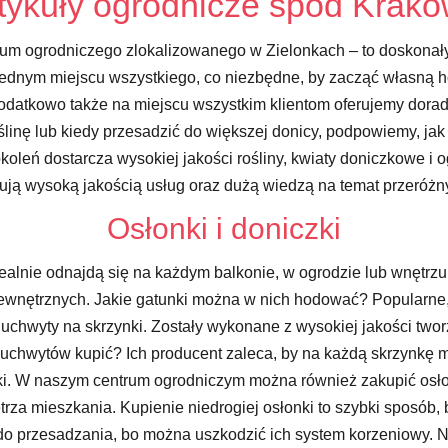
tykuły ogrodnicze spod Krak
rum ogrodniczego zlokalizowanego w Zielonkach – to doskonały
jednym miejscu wszystkiego, co niezbędne, by zacząć własną
Dodatkowo także na miejscu wszystkim klientom oferujemy dora
oślinę lub kiedy przesadzić do większej donicy, podpowiemy, j
oleń dostarcza wysokiej jakości rośliny, kwiaty doniczkowe i o
ą wysoką jakością usług oraz dużą wiedzą na temat przeróżnyc
Osłonki i doniczki
ealnie odnajdą się na każdym balkonie, w ogrodzie lub wnętrzu
zewnętrznych. Jakie gatunki można w nich hodować? Popularne, b
 uchwyty na skrzynki. Zostały wykonane z wysokiej jakości two
le uchwytów kupić? Ich producent zaleca, by na każdą skrzynkę
i. W naszym centrum ogrodniczym można również zakupić osłonk
rza mieszkania. Kupienie niedrogiej osłonki to szybki sposób, 
zu do przesadzania, bo można uszkodzić ich system korzeniowy