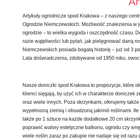
Ar
Artykuły ogrodnicze spod Krakowa – z naszego cent
Ogrodzie Niemczewskich. Możliwość znalezienia w 
ogrodzie – to wielka wygoda i oszczędność czasu. 
razie wątpliwości lub pytań, jak pielęgnować daną r
Niemczewskich posiada bogatą historię – już od 3 pok
Lata doświadczenia, zdobywane od 1950 roku, owocuj
Nasze doniczki spod Krakowa to propozycje, które id
klienci sięgają, by użyć ich w charakterze doniczek 
oraz wiele innych. Poza skrzynkami, oferujemy także
wypełnioną ziemią i obsadzoną jakimiś roślinami. I
także po 1 sztuce na każde dodatkowe 20 cm skrzynk
poprawić walory estetyczne balkonu, ogrodu czy wnęt
wiele roślin zaraz po zakupie nie nadaje się od ra