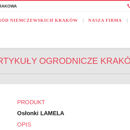
KRAKOWA
KRAKOWA
EWSKICH KRAKÓW
RÓD NIEMCZEWSKICH KRAKÓW
NASZA FIRMA
NASZA FIRMA
OFERTA
RTYKUŁY OGRODNICZE KRAK
PRODUKT
Osłonki LAMELA
OPIS