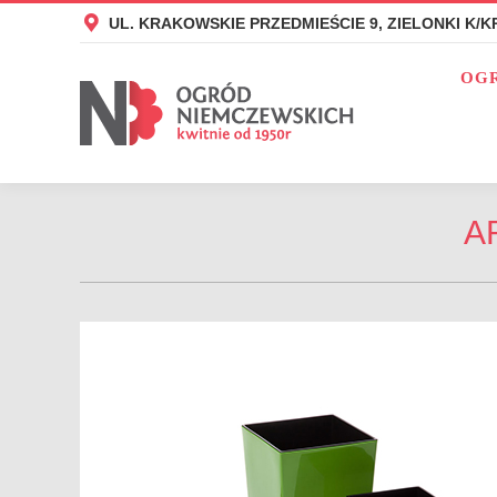
UL. KRAKOWSKIE PRZEDMIEŚCIE 9, ZIELONKI K/
UL. KRAKOWSKIE PRZEDMIEŚCIE 9, ZIELONKI K/
OGRÓD NIEMCZ
OG
A