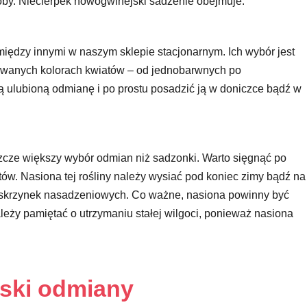
oby. Niecierpek nowogwinejski sadzenie obejmuje:
iędzy innymi w naszym sklepie stacjonarnym. Ich wybór jest
owanych kolorach kwiatów – od jednobarwnych po
 ulubioną odmianę i po prostu posadzić ją w doniczce bądź w
zcze większy wybór odmian niż sadzonki. Warto sięgnąć po
ów. Nasiona tej rośliny należy wysiać pod koniec zimy bądź na
ub skrzynek nasadzeniowych. Co ważne, nasiona powinny być
ależy pamiętać o utrzymaniu stałej wilgoci, ponieważ nasiona
ski odmiany