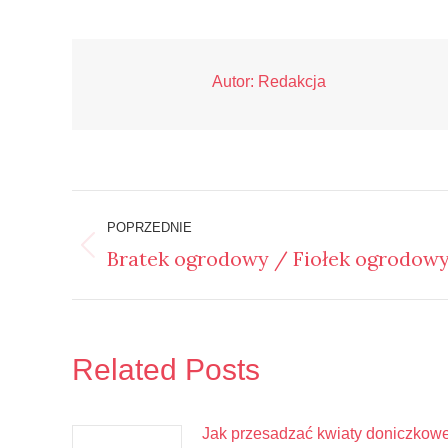
Autor:
Redakcja
Nawigacja
POPRZEDNIE
wpisów
Bratek ogrodowy / Fiołek ogrodow
Poprzedni
wpis:
Related Posts
Jak przesadzać kwiaty doniczkow