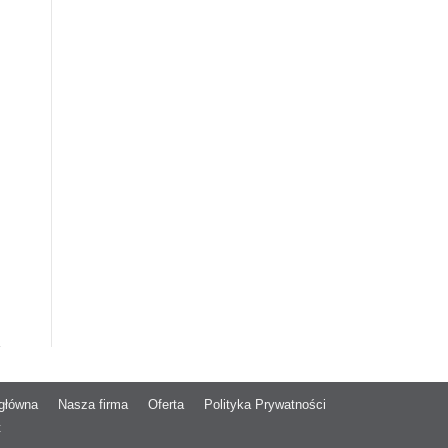
 główna
Nasza firma
Oferta
Polityka Prywatności
t