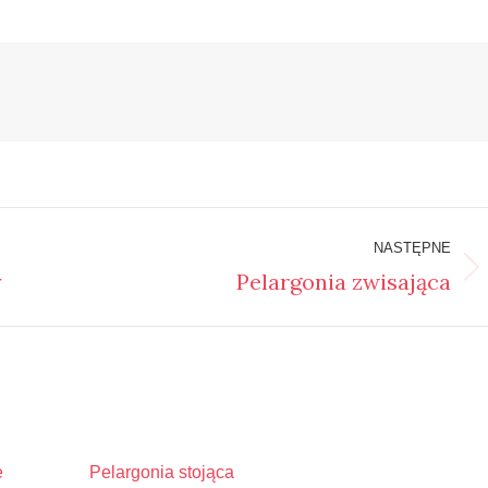
NASTĘPNE
y
Pelargonia zwisająca
Następny
wpis:
e
Pelargonia stojąca