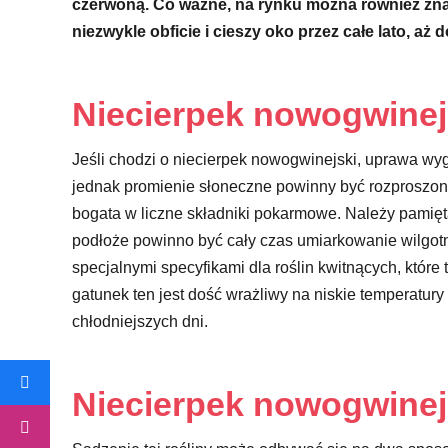
czerwoną. Co ważne, na rynku można również znal
niezwykle obficie i cieszy oko przez całe lato, aż 
Niecierpek nowogwinej
Jeśli chodzi o niecierpek nowogwinejski, uprawa wyg
jednak promienie słoneczne powinny być rozproszone
bogata w liczne składniki pokarmowe. Należy pamięt
podłoże powinno być cały czas umiarkowanie wilgot
specjalnymi specyfikami dla roślin kwitnących, któr
gatunek ten jest dość wrażliwy na niskie temperatury
chłodniejszych dni.
Niecierpek nowogwinej