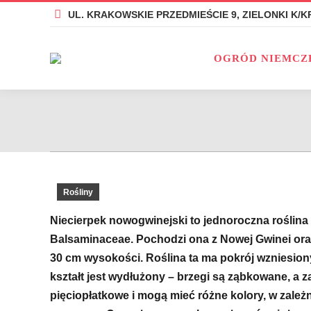
UL. KRAKOWSKIE PRZEDMIEŚCIE 9, ZIELONKI K/
UL. KRAKOWSKIE PRZEDMIEŚCIE 9, ZIELONKI K/
OG
OGRÓD NIEMCZ
Rośliny
Niecierpek nowogwinejski to jednoroczna roślina 
Balsaminaceae. Pochodzi ona z Nowej Gwinei or
30 cm wysokości. Roślina ta ma pokrój wzniesiony 
kształt jest wydłużony – brzegi są ząbkowane, a za
pięciopłatkowe i mogą mieć różne kolory, w zależ