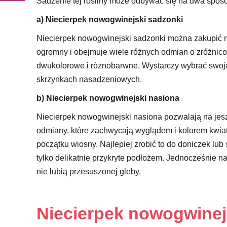
Sadzenie tej rośliny może odbywać się na dwa spos
a) Niecierpek nowogwinejski sadzonki
Niecierpek nowogwinejski sadzonki można zakupić m
ogromny i obejmuje wiele różnych odmian o zróżnic
dwukolorowe i różnobarwne. Wystarczy wybrać swoją
skrzynkach nasadzeniowych.
b) Niecierpek nowogwinejski nasiona
Niecierpek nowogwinejski nasiona pozwalają na jes
odmiany, które zachwycają wyglądem i kolorem kwiat
początku wiosny. Najlepiej zrobić to do doniczek l
tylko delikatnie przykryte podłożem. Jednocześnie n
nie lubią przesuszonej gleby.
Niecierpek nowogwinej