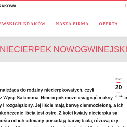
KRAKOWA
KRAKOWA
RÓD NIEMCZEWSKICH KRAKÓW
NASZA FIRMA
EWSKICH KRAKÓW
NASZA FIRMA
OFERTA
NIECIERPEK NOWOGWINEJSK
mar
20
należąca do rodziny niecierpkowatych, czyli
2024
az Wysp Salomona. Niecierpek może osiągnąć maksymalnie
i rozgałęziony. Jej liście mają barwę ciemnozieloną, a ich
kończenie liścia jest ostre. Z kolei kwiaty niecierpka są
ności od ich odmiany posiadają barwę białą, różową czy