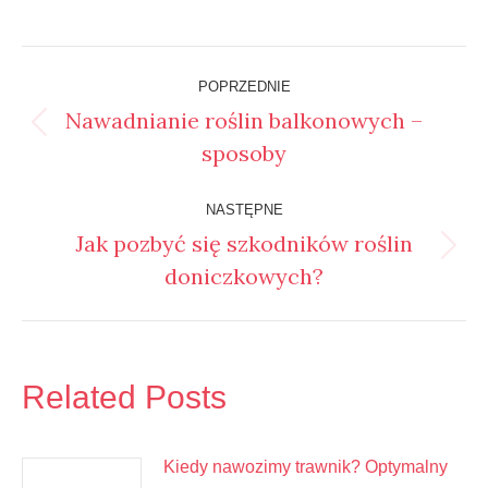
Nawigacja
POPRZEDNIE
wpisów
Nawadnianie roślin balkonowych –
Poprzedni
sposoby
wpis:
NASTĘPNE
Jak pozbyć się szkodników roślin
Następny
doniczkowych?
wpis:
Related Posts
Kiedy nawozimy trawnik? Optymalny