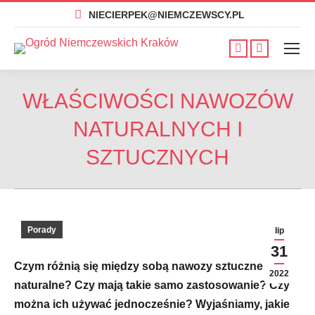
NIECIERPEK@NIEMCZEWSCY.PL
Facebook
Instagram
otworzy
otworzy
się
się
WŁAŚCIWOŚCI NAWOZÓW
w
w
NATURALNYCH I
nowym
nowym
oknie
oknie
SZTUCZNYCH
Porady
lip
31
Czym różnią się między sobą nawozy sztuczne i
2022
naturalne? Czy mają takie samo zastosowanie? Czy
można ich używać jednocześnie? Wyjaśniamy, jakie