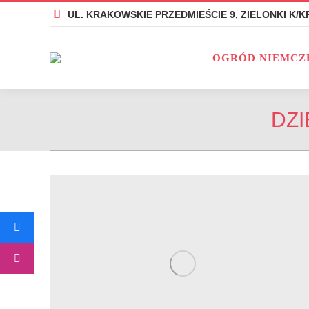
UL. KRAKOWSKIE PRZEDMIEŚCIE 9, ZIELONKI K/
UL. KRAKOWSKIE PRZEDMIEŚCIE 9, ZIELONKI K/
OG
OGRÓD NIEMCZ
DZI